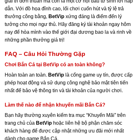
giải trí đơn thuần mà còn là một cơ hội đầu tư sinh lời hấp
dẫn. Với đồ họa đỉnh cao, lối chơi cuốn hút và tỷ lệ trả
thưởng công bằng,
BetVip
xứng đáng là điểm đến lý
tưởng cho mọi ngư thủ. Hãy đăng ký tài khoản ngay hôm
nay để hòa mình vào thế giới đại dương bao la và rinh về
những phần thưởng giá trị!
FAQ – Câu Hỏi Thường Gặp
Chơi Bắn Cá tại BetVip có an toàn không?
Hoàn toàn an toàn.
BetVip
là cổng game uy tín, được cấp
phép hoạt động và sử dụng công nghệ bảo mật tiên tiến
nhất để bảo vệ thông tin và tài khoản của người chơi.
Làm thế nào để nhận khuyến mãi Bắn Cá?
Bạn hãy thường xuyên kiểm tra mục “Khuyến Mãi” trên
trang chủ của
BetVip
hoặc liên hệ bộ phận chăm sóc
khách hàng để được cập nhật những ưu đãi mới nhất
dành cho game Bắn Cá.