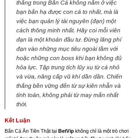
thắng trong Bắn Cá không nằm ở việc
bạn bắn hạ được con cá to nhất, mà là
việc bạn quản lý tài nguyên (đạn) một
cách thông minh nhất. Hãy coi mỗi viên
đạn là một khoản đầu tư. Đừng lãng phí
đạn vào những mục tiêu ngoài tầm với
hoặc những con boss khi bạn không đủ
hỏa lực. Tập trung tích lũy xu từ cá nhỏ
và vừa, nâng cấp vũ khí dần dần. Chiến
thắng bền vững đến từ sự kiên nhẫn và
tính toán, không phải từ may mắn nhất
thời.
Kết Luận
Bắn Cá Ăn Tiền Thật tại
BetVip
không chỉ là một trò chơi