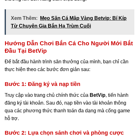
Xem Thêm:
Mẹo Săn Cá Mập Vàng Betvip: Bí Kíp
Từ Chuyên Gia Bắn Hạ Trùm Cuối
Hướng Dẫn Chơi Bắn Cá Cho Người Mới Bắt
Đầu Tại BetVip
Để bắt đầu hành trình săn thưởng của mình, bạn chỉ cần
thực hiện theo các bước đơn giản sau:
Bước 1: Đăng ký và nạp tiền
Truy cập vào trang chủ chính thức của
BetVip
, tiến hành
đăng ký tài khoản. Sau đó, nạp tiền vào tài khoản thông
qua các phương thức thanh toán đa dạng mà cổng game
hỗ trợ.
Bước 2: Lựa chọn sảnh chơi và phòng cược