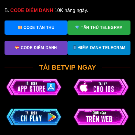
B.
CODE ĐIỂM DANH
10K hàng ngày.
CODE TÂN THỦ
TÂN THỦ TELEGRAM
CODE ĐIỂM DANH
ĐIỂM DANH TELEGRAM
TẢI BETVIP NGAY