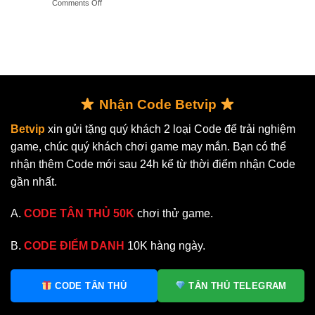
on
Comments Off
Dealer
Hiệu
Kinh
Xinh
Quả
nghiệm
Đẹp
Nhất
đánh
Hút
Rồng
Hồn
Hổ
Tại
luôn
BetVip
thắng
BetVip
Nhận Code Betvip
từ
cao
Betvip
xin gửi tặng quý khách 2 loại Code để trải nghiệm
thủ
game, chúc quý khách chơi game may mắn. Bạn có thể
2024
nhận thêm Code mới sau 24h kể từ thời điểm nhận Code
gần nhất.
A.
CODE TÂN THỦ 50K
chơi thử game.
B.
CODE ĐIỂM DANH
10K hàng ngày.
CODE TÂN THỦ
TÂN THỦ TELEGRAM