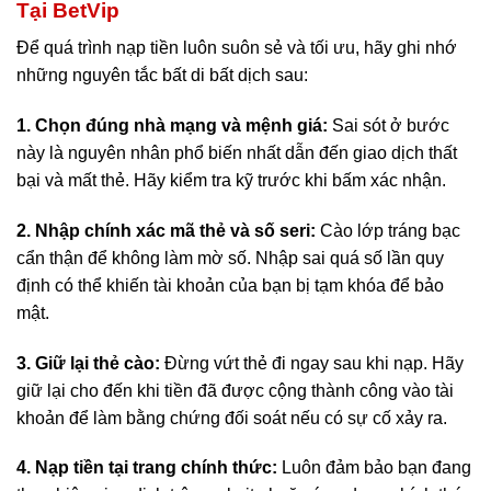
Tại BetVip
Để quá trình nạp tiền luôn suôn sẻ và tối ưu, hãy ghi nhớ
những nguyên tắc bất di bất dịch sau:
1. Chọn đúng nhà mạng và mệnh giá:
Sai sót ở bước
này là nguyên nhân phổ biến nhất dẫn đến giao dịch thất
bại và mất thẻ. Hãy kiểm tra kỹ trước khi bấm xác nhận.
2. Nhập chính xác mã thẻ và số seri:
Cào lớp tráng bạc
cẩn thận để không làm mờ số. Nhập sai quá số lần quy
định có thể khiến tài khoản của bạn bị tạm khóa để bảo
mật.
3. Giữ lại thẻ cào:
Đừng vứt thẻ đi ngay sau khi nạp. Hãy
giữ lại cho đến khi tiền đã được cộng thành công vào tài
khoản để làm bằng chứng đối soát nếu có sự cố xảy ra.
4. Nạp tiền tại trang chính thức:
Luôn đảm bảo bạn đang