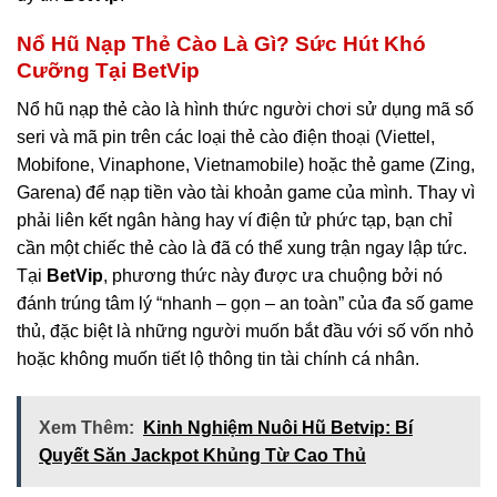
Nổ Hũ Nạp Thẻ Cào Là Gì? Sức Hút Khó
Cưỡng Tại BetVip
Nổ hũ nạp thẻ cào là hình thức người chơi sử dụng mã số
seri và mã pin trên các loại thẻ cào điện thoại (Viettel,
Mobifone, Vinaphone, Vietnamobile) hoặc thẻ game (Zing,
Garena) để nạp tiền vào tài khoản game của mình. Thay vì
phải liên kết ngân hàng hay ví điện tử phức tạp, bạn chỉ
cần một chiếc thẻ cào là đã có thể xung trận ngay lập tức.
Tại
BetVip
, phương thức này được ưa chuộng bởi nó
đánh trúng tâm lý “nhanh – gọn – an toàn” của đa số game
thủ, đặc biệt là những người muốn bắt đầu với số vốn nhỏ
hoặc không muốn tiết lộ thông tin tài chính cá nhân.
Xem Thêm:
Kinh Nghiệm Nuôi Hũ Betvip: Bí
Quyết Săn Jackpot Khủng Từ Cao Thủ