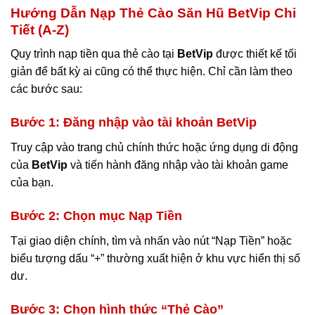
Hướng Dẫn Nạp Thẻ Cào Săn Hũ BetVip Chi
Tiết (A-Z)
Quy trình nạp tiền qua thẻ cào tại
BetVip
được thiết kế tối
giản để bất kỳ ai cũng có thể thực hiện. Chỉ cần làm theo
các bước sau:
Bước 1: Đăng nhập vào tài khoản BetVip
Truy cập vào trang chủ chính thức hoặc ứng dụng di động
của
BetVip
và tiến hành đăng nhập vào tài khoản game
của bạn.
Bước 2: Chọn mục Nạp Tiền
Tại giao diện chính, tìm và nhấn vào nút “Nạp Tiền” hoặc
biểu tượng dấu “+” thường xuất hiện ở khu vực hiển thị số
dư.
Bước 3: Chọn hình thức “Thẻ Cào”