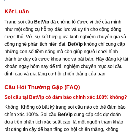
Kết Luận
Trang soi cầu
BetVip
đã chứng tỏ được vị thế của mình
như một công cụ hỗ trợ đắc lực và uy tín cho cộng đồng
cược thủ. Với sự kết hợp giữa kinh nghiệm chuyên gia và
công nghệ phân tích hiện đại,
BetVip
không chỉ cung cấp
những con số tiềm năng mà còn giúp người chơi hình
thành tư duy cá cược khoa học và bài bản. Hãy đăng ký tài
khoản ngay hôm nay để trải nghiệm chuyên mục soi cầu
đỉnh cao và gia tăng cơ hội chiến thắng của bạn.
Câu Hỏi Thường Gặp (FAQ)
Soi cầu tại
BetVip
có đảm bảo chính xác 100% không?
Không. Không có bất kỳ trang soi cầu nào có thể đảm bảo
chính xác 100%. Soi cầu
BetVip
cung cấp các dự đoán
dựa trên phân tích xác suất cao, là một nguồn tham khảo
rất đáng tin cậy để bạn tăng cơ hội chiến thắng, không