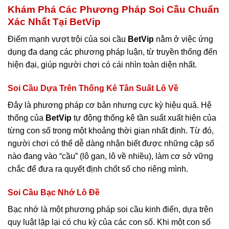
Khám Phá Các Phương Pháp Soi Cầu Chuẩn
Xác Nhất Tại
BetVip
Điểm mạnh vượt trội của soi cầu
BetVip
nằm ở việc ứng
dụng đa dạng các phương pháp luận, từ truyền thống đến
hiện đại, giúp người chơi có cái nhìn toàn diện nhất.
Soi Cầu Dựa Trên Thống Kê Tần Suất Lô Về
Đây là phương pháp cơ bản nhưng cực kỳ hiệu quả. Hệ
thống của
BetVip
tự động thống kê tần suất xuất hiện của
từng con số trong một khoảng thời gian nhất định. Từ đó,
người chơi có thể dễ dàng nhận biết được những cặp số
nào đang vào “cầu” (lô gan, lô về nhiều), làm cơ sở vững
chắc để đưa ra quyết định chốt số cho riêng mình.
Soi Cầu Bạc Nhớ Lô Đề
Bạc nhớ là một phương pháp soi cầu kinh điển, dựa trên
quy luật lặp lại có chu kỳ của các con số. Khi một con số