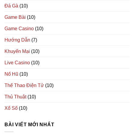
Đá Gà
(10)
Game Bài
(10)
Game Casino
(10)
Hướng Dẫn
(7)
Khuyến Mại
(10)
Live Casino
(10)
Nổ Hũ
(10)
Thể Thao Điện Tử
(10)
Thủ Thuật
(10)
Xổ Số
(10)
BÀI VIẾT MỚI NHẤT