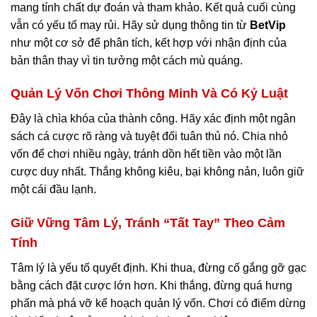
mang tính chất dự đoán và tham khảo. Kết quả cuối cùng
vẫn có yếu tố may rủi. Hãy sử dụng thông tin từ
BetVip
như một cơ sở để phân tích, kết hợp với nhận định của
bản thân thay vì tin tưởng một cách mù quáng.
Quản Lý Vốn Chơi Thông Minh Và Có Kỷ Luật
Đây là chìa khóa của thành công. Hãy xác định một ngân
sách cá cược rõ ràng và tuyệt đối tuân thủ nó. Chia nhỏ
vốn để chơi nhiều ngày, tránh dồn hết tiền vào một lần
cược duy nhất. Thắng không kiêu, bại không nản, luôn giữ
một cái đầu lạnh.
Giữ Vững Tâm Lý, Tránh “Tất Tay” Theo Cảm
Tính
Tâm lý là yếu tố quyết định. Khi thua, đừng cố gắng gỡ gạc
bằng cách đặt cược lớn hơn. Khi thắng, đừng quá hưng
phấn mà phá vỡ kế hoạch quản lý vốn. Chơi có điểm dừng