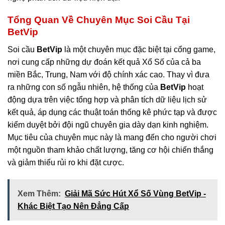
Tổng Quan Về Chuyên Mục Soi Cầu Tại
BetVip
Soi cầu
BetVip
là một chuyên mục đặc biệt tại cổng game,
nơi cung cấp những dự đoán kết quả Xổ Số của cả ba
miền Bắc, Trung, Nam với độ chính xác cao. Thay vì đưa
ra những con số ngẫu nhiên, hệ thống của
BetVip
hoạt
động dựa trên việc tổng hợp và phân tích dữ liệu lịch sử
kết quả, áp dụng các thuật toán thống kê phức tạp và được
kiểm duyệt bởi đội ngũ chuyên gia dày dạn kinh nghiệm.
Mục tiêu của chuyên mục này là mang đến cho người chơi
một nguồn tham khảo chất lượng, tăng cơ hội chiến thắng
và giảm thiểu rủi ro khi đặt cược.
Xem Thêm:
Giải Mã Sức Hút Xổ Số Vùng BetVip -
Khác Biệt Tạo Nên Đẳng Cấp