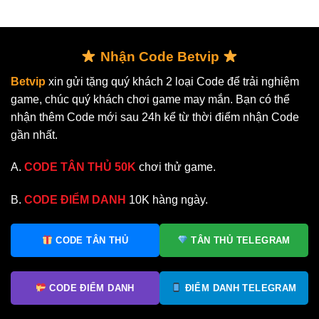
Rồng
Hồn
Hổ
Tại
luôn
BetVip
thắng
BetVip
Nhận Code Betvip
từ
cao
Betvip
xin gửi tặng quý khách 2 loại Code để trải nghiệm
thủ
game, chúc quý khách chơi game may mắn. Bạn có thể
2024
nhận thêm Code mới sau 24h kể từ thời điểm nhận Code
gần nhất.
A.
CODE TÂN THỦ 50K
chơi thử game.
B.
CODE ĐIỂM DANH
10K hàng ngày.
CODE TÂN THỦ
TÂN THỦ TELEGRAM
CODE ĐIỂM DANH
ĐIỂM DANH TELEGRAM