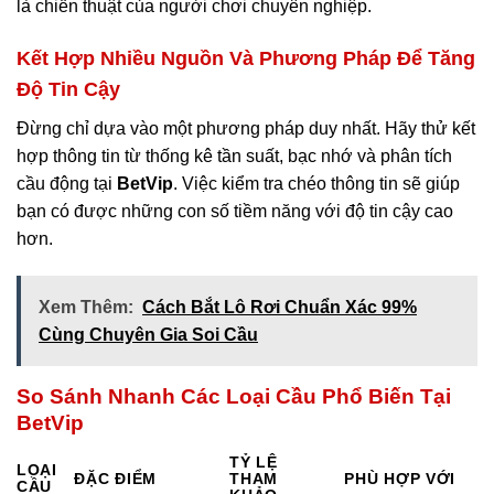
là chiến thuật của người chơi chuyên nghiệp.
Kết Hợp Nhiều Nguồn Và Phương Pháp Để Tăng
Độ Tin Cậy
Đừng chỉ dựa vào một phương pháp duy nhất. Hãy thử kết
hợp thông tin từ thống kê tần suất, bạc nhớ và phân tích
cầu động tại
BetVip
. Việc kiểm tra chéo thông tin sẽ giúp
bạn có được những con số tiềm năng với độ tin cậy cao
hơn.
Xem Thêm:
Cách Bắt Lô Rơi Chuẩn Xác 99%
Cùng Chuyên Gia Soi Cầu
So Sánh Nhanh Các Loại Cầu Phổ Biến Tại
BetVip
TỶ LỆ
LOẠI
ĐẶC ĐIỂM
THAM
PHÙ HỢP VỚI
CẦU