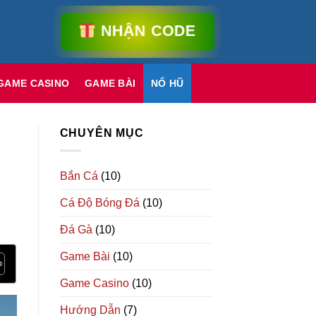
NHẬN CODE
GAME CASINO
GAME BÀI
NỔ HŨ
CHUYÊN MỤC
Bắn Cá
(10)
Cá Độ Bóng Đá
(10)
Đá Gà
(10)
Game Bài
(10)
Game Casino
(10)
Hướng Dẫn
(7)