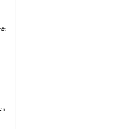
một
g
 an