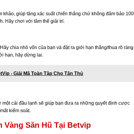
ham khảo, giúp tăng xác suất chiến thắng chứ không đảm bảo 10
 Hãy chơi với tâm thế giải trí.
. Hãy chia nhỏ vốn của bạn và đặt ra giới hạn thắng/thua rõ ràng
iới hạn, hãy dừng lại.
tVip - Giải Mã Toàn Tập Cho Tân Thủ
ữ một cái đầu lạnh sẽ giúp bạn đưa ra những quyết định cược
 mất kiểm soát.
 Vàng Săn Hũ Tại Betvip