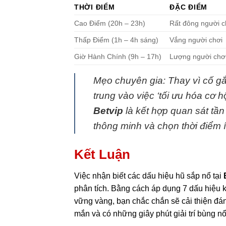
THỜI ĐIỂM
ĐẶC ĐIỂM
Cao Điểm (20h – 23h)
Rất đông người c
Thấp Điểm (1h – 4h sáng)
Vắng người chơi
Giờ Hành Chính (9h – 17h)
Lượng người chơi
Mẹo chuyên gia: Thay vì cố gắ
trung vào việc ‘tối ưu hóa cơ 
Betvip
là kết hợp quan sát tần
thông minh và chọn thời điểm í
Kết Luận
Việc nhận biết các dấu hiệu hũ sắp nổ tại
phân tích. Bằng cách áp dụng 7 dấu hiệu k
vững vàng, bạn chắc chắn sẽ cải thiện đá
mắn và có những giây phút giải trí bùng n