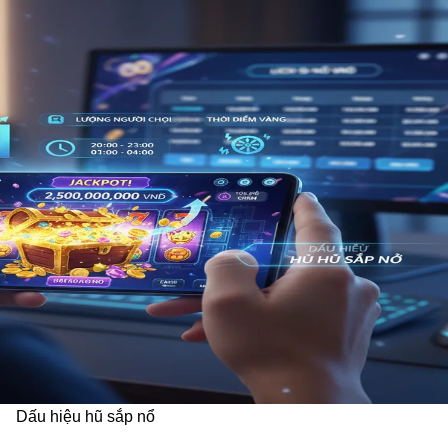
Dấu hiệu hũ sắp nổ