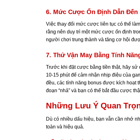
6. Mức Cược Ổn Định Dẫn Đến 
Việc thay đổi mức cược liên tục có thể làm
rằng nên duy trì một mức cược ổn định tro
người chơi trung thành và tăng cơ hội đư
7. Thử Vận May Bằng Tính Năn
Trước khi đặt cược bằng tiền thật, hãy sử
10-15 phút để cảm nhận nhịp điệu của gam
đều, các tính năng bonus được kích hoạt t
đoạn “nhả” và bạn có thể bắt đầu cược thậ
Những Lưu Ý Quan Trọng
Dù có nhiều dấu hiệu, bạn vẫn cần nhớ nh
toàn và hiệu quả.