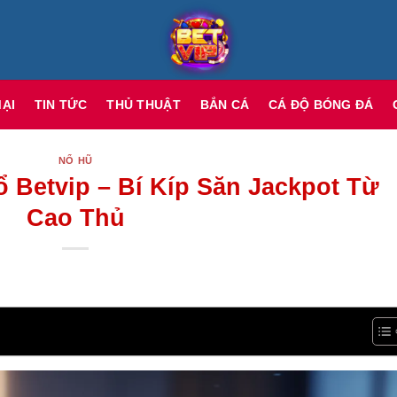
ẠI
TIN TỨC
THỦ THUẬT
BẮN CÁ
CÁ ĐỘ BÓNG ĐÁ
NỔ HŨ
 Betvip – Bí Kíp Săn Jackpot Từ
Cao Thủ