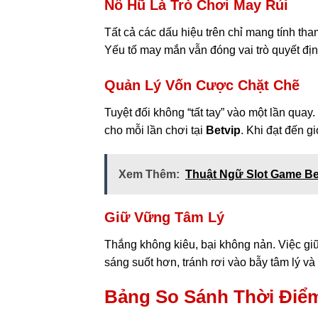
Nổ Hũ Là Trò Chơi May Rủi
Tất cả các dấu hiệu trên chỉ mang tính t
Yếu tố may mắn vẫn đóng vai trò quyết định.
Quản Lý Vốn Cược Chặt Chẽ
Tuyệt đối không “tất tay” vào một lần quay
cho mỗi lần chơi tại
Betvip
. Khi đạt đến g
Xem Thêm:
Thuật Ngữ Slot Game Be
Giữ Vững Tâm Lý
Thắng không kiêu, bại không nản. Việc gi
sáng suốt hơn, tránh rơi vào bẫy tâm lý và
Bảng So Sánh Thời Điểm