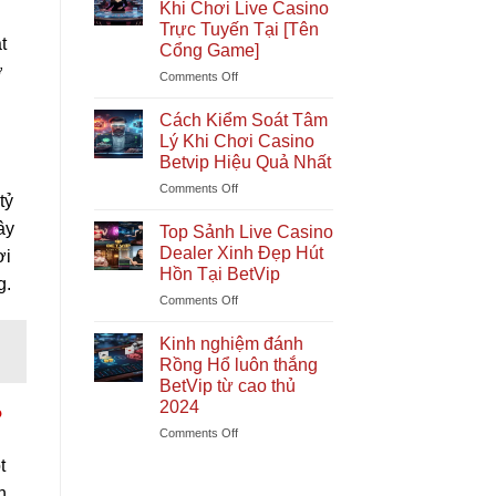
Khi Chơi Live Casino
Mãi
Trực Tuyến Tại [Tên
Live
t
Cổng Game]
Casino
ơ
Khủng
on
Comments Off
BetVip
Ưu
Điểm
Cách Kiểm Soát Tâm
Vượt
Lý Khi Chơi Casino
Trội
Betvip Hiệu Quả Nhất
Khi
on
Comments Off
Chơi
tỷ
Cách
Live
Kiểm
ây
Casino
Top Sảnh Live Casino
Soát
Trực
Dealer Xinh Đẹp Hút
ơi
Tâm
Tuyến
Hồn Tại BetVip
g.
Lý
Tại
on
Comments Off
Khi
[Tên
Top
Chơi
Cổng
Sảnh
Casino
Game]
Kinh nghiệm đánh
Live
Betvip
Rồng Hổ luôn thắng
Casino
Hiệu
BetVip từ cao thủ
Dealer
Quả
2024
?
Xinh
Nhất
Đẹp
on
Comments Off
Hút
Kinh
t
Hồn
nghiệm
Tại
đánh
n.