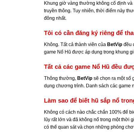
Khung giờ vàng thường không cố định và
truyền thông. Tuy nhiên, thời điểm này thư
đông nhất.
Tôi có cần đăng ký riêng để t
Không. Tất cả thành viên của
BetVip
đều c
game Nổ Hũ được áp dụng trong khung gi
Tất cả các game Nổ Hũ đều đư
Thông thường,
BetVip
sẽ chọn ra một số 
dụng chương trình. Danh sách các game nà
Làm sao để biết hũ sắp nổ tron
Không có cách nào chắc chắn 100% để biết 
lũy rất lớn và đã không nổ trong một thời
có thể quan sát và chọn những phòng chơi