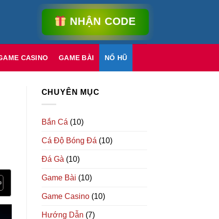
NHẬN CODE
GAME CASINO
GAME BÀI
NỔ HŨ
CHUYÊN MỤC
Bắn Cá
(10)
Cá Độ Bóng Đá
(10)
Đá Gà
(10)
Game Bài
(10)
Game Casino
(10)
Hướng Dẫn
(7)