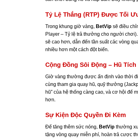
Tỷ Lệ Thắng (RTP) Được Tối Ư
Trong khung giờ vàng,
BetVip
sẽ điều chỉ
Player – Tỷ lệ trả thưởng cho người chơi).
sẽ cao hơn, dẫn đến tần suất các vòng qua
nhiều hơn một cách đột biến.
Cộng Đồng Sôi Động – Hũ Tích
Giờ vàng thường được ấn định vào thời đ
cùng tham gia quay hũ, quỹ thưởng (Jackpo
hũ” của hệ thống càng cao, và cơ hội để 
hơn.
Sự Kiện Độc Quyền Đi Kèm
Để tăng thêm sức nóng,
BetVip
thường xuy
tặng vòng quay miễn phí, hoàn trả cược 