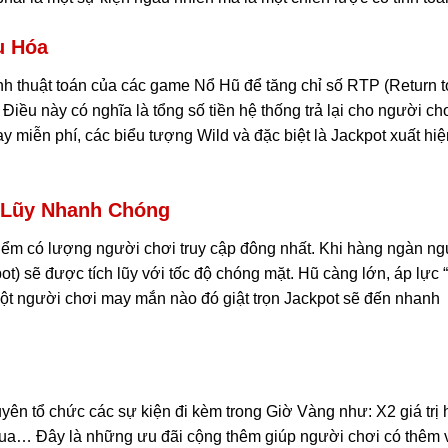
u Hóa
nh thuật toán của các game Nổ Hũ để tăng chỉ số RTP (Return t
 Điều này có nghĩa là tổng số tiền hệ thống trả lại cho người ch
y miễn phí, các biểu tượng Wild và đặc biệt là Jackpot xuất hiệ
 Lũy Nhanh Chóng
iểm có lượng người chơi truy cập đông nhất. Khi hàng ngàn n
t) sẽ được tích lũy với tốc độ chóng mặt. Hũ càng lớn, áp lực 
một người chơi may mắn nào đó giật trọn Jackpot sẽ đến nhanh
ên tổ chức các sự kiện đi kèm trong Giờ Vàng như: X2 giá trị 
thua… Đây là những ưu đãi cộng thêm giúp người chơi có thêm 