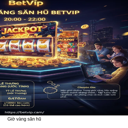
Giờ vàng săn hũ