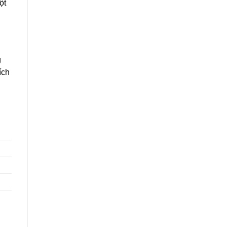
ột
g
ích