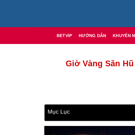
Skip
to
content
BETVIP
HƯỚNG DẪN
KHUYẾN M
Giờ Vàng Săn Hũ 
Mục Lục