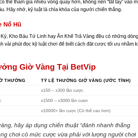
có thể tham gia nhiều vòng quay hơn, không nên “tất tay” vào m
. Hãy nhớ, kỷ luật là chìa khóa của người chiến thắng.
e Nổ Hũ
Ký, Kho Báu Tứ Linh hay Ăn Khế Trả Vàng đều có những dòn
h vài phút đọc kỹ luật chơi để biết cách đặt cược tối ưu nhằm k
ởng Giờ Vàng Tại BetVip
IỜ THƯỜNG
TỶ LỆ THƯỞNG GIỜ VÀNG (ƯỚC TÍNH)
x150 – x300 lần cược
c
x1500 – x3000 lần cược
x10000+ lần cược (Có thể cao hơn)
vàng, hãy áp dụng chiến thuật “đánh nhanh thắng
ng chơi có mức cược vừa phải với lượng người chơi